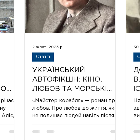
2 жовт. 2023 р.
30 
Статті
С
УКРАЇНСЬКИЙ
Д
АВТОФІКШН: КІНО,
В
ДО
ЛЮБОВ ТА МОРСЬКІ
І
Я У
ПРИГОДИ В РОМАНІ
В
трічаємо
«Майстер корабля» — роман про
Ця
Ї
ЮРІЯ ЯНОВСЬКОГО
П
ну
любов. Про любов до життя, яка
ад
 Аліє,
не полишає людей навіть після
ви
«МАЙСТЕР КОРАБЛЯ»
І
війн та революцій. Про любов до
ре
МЛЯ»
«
справи, яка в кож
не
бу