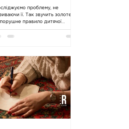
сліджуємо проблему, не
зиваючи її. Так звучить золоте
порушне правило дитячої
тератури. Базовий компонент
тячої прози все частіше