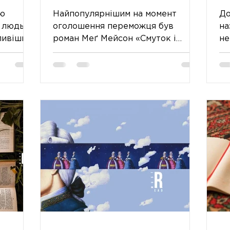
МАН
ПРЕМІЯ СВІТУ
ою
Найпопулярнішим на момент
До
РШІ»
є людьми
оголошення переможця був
на
ливіших
роман Меґ Мейсон «Смуток і
не
ерше
блаженство». Його продажі вже
лі
встигли добігти 100 тис. продани
ди