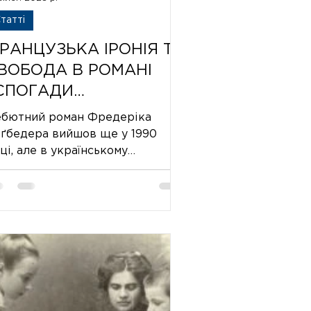
татті
РАНЦУЗЬКА ІРОНІЯ ТА
ВОБОДА В РОМАНІ
СПОГАДИ
ЕВРІВНОВАЖЕНОГО
бютний роман Фредеріка
ОЛОДИКА»
ґбедера вийшов ще у 1990
ці, але в українському
рекладі ми побачили його
льки у 2023 році у видавництві...