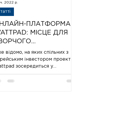
іч. 2022 р.
татті
НЛАЙН-ПЛАТФОРМА
ATTPAD: МІСЦЕ ДЛЯ
ВОРЧОГО
АМОВИРАЖЕННЯ ЧИ
е відомо, на яких спільних з
УЗНЯ БЕСТСЕЛЕРІВ
рейським інвестором проектах
ttpad зосередиться у
йближчому майбутньому.По-
рше, анонсовано запуск Wat