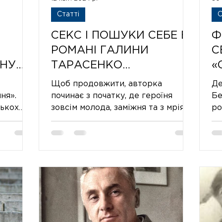
Статті
С
СЕКС І ПОШУКИ СЕБЕ В
Ф
РОМАНІ ГАЛИНИ
С
 НУ
ТАРАСЕНКО
«
«КОЛИШНІМ НЕ
Н
Щоб продовжити, авторка
Де
ЧИТАТИ»
М
ня».
починає з початку, де героїня
Бе
лькох
зовсім молода, заміжня та з мріями
ро
УНІ
їде автобусом із Києва до
пе
що
Кіровограда, але в протил
ті