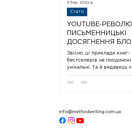
9 бер. 2022 р.
Статті
YOUTUBE-РЕВОЛЮ
ПИСЬМЕННИЦЬКІ
ДОСЯГНЕННЯ БЛО
ТА РЕЦЕПТИ ЇХНЬ
Звісно, ці приклади книг-
УСПІХУ
бестселерів не поодинокі 
унікальні. Та й видавець 
Random House» у них спіл
Цікаві вони, у першу
info@methodwriting.com.ua