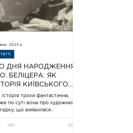
вер. 2023 р.
татті
О ДНЯ НАРОДЖЕННЯ
.О. БЕЛІЦЕРА: ЯК
СТОРІЯ КИЇВСЬКОГО
ЧЕНОГО
 історія трохи фантастична,
ЕРЕГУКУЄТЬСЯ З
же по суті вона про художню
гадку, що виявилася
СТОРІЄЮ БАТЬКА З
альністю настільки
БІЛИХ КРОЛИКІВ»
сподівано, що якби ми самі не
ли