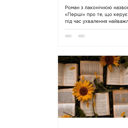
ДОРОСЛИМИ: РО
Роман з лаконічною назв
МАРІЇ ОЛЕКСИ «ПЕ
«Перші» про те, що керу
під час ухвалення найваж
рішень у житті. Він про п
кохання, перші поціл