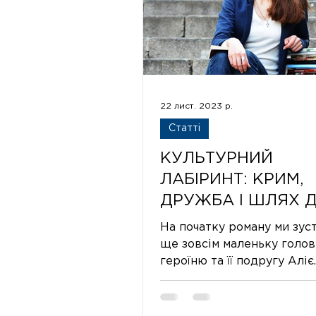
22 лист. 2023 р.
Статті
КУЛЬТУРНИЙ
ЛАБІРИНТ: КРИМ,
ДРУЖБА І ШЛЯХ 
САМОВИЗНАЧЕНН
На початку роману ми зус
РОМАНІ АНАСТАСІ
ще зовсім маленьку голов
героїню та її подругу Аліє.
ЛЕВКОВОЇ «ЗА
кримська татарка, яка не
ПЕРЕКОПОМ Є ЗЕ
піддається загальній