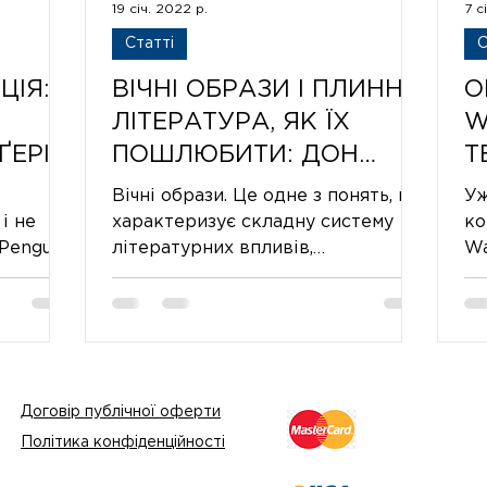
19 січ. 2022 р.
7 с
Статті
С
ЦІЯ:
ВІЧНІ ОБРАЗИ І ПЛИННА
О
ЛІТЕРАТУРА, ЯК ЇХ
W
ҐЕРІВ
ПОШЛЮБИТИ: ДОН
Т
ОГО
ЖУАН ЗНАЄ
С
Вічні образи. Це одне з понять, що
Уж
К
і не
характеризує складну систему
ко
«Penguin
літературних впливів,
Wa
ьний.
першоджерело яких або
на
втрачене, або не...
пе
Договір публічної оферти
Політика конфіденційності