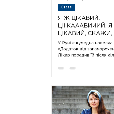
Статті
Я Ж ЦІКАВИЙ,
ЦІІІКАААВИИИЙ, Я
ЦІКАВИЙ, СКАЖИ,
СКАЖИ!
У Руні є кумедна новелка
ДОРОСЛІШАЄМО
«Додаток від запаморочен
Лікар порадив їй після кі
РАЗОМ ІЗ САЛЛІ Р
поспіль запаморочень
завантажити застосунок, 
контрол