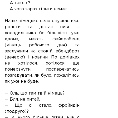
— А таке є?
— А чого зараз тільки немає.
Наше німецьке село опускає вже 
ролети та дістає пиво з 
холодильника, бо більшість уже 
вдома, мають файерабенд 
(кінець робочого дня) та 
заслужили на спокій, абендброт 
(вечерю) і новини. По домівках 
не хотілося, хотілося ще 
померзнути, посперечатись, 
позгадувати, як було, пожалітись, 
як уже не буде.
— Оль, що там твій німець?
— Бля, не питай.
— Що сі стало, фройндін 
(подруго)?
— У нього більше дітей, ніж я 