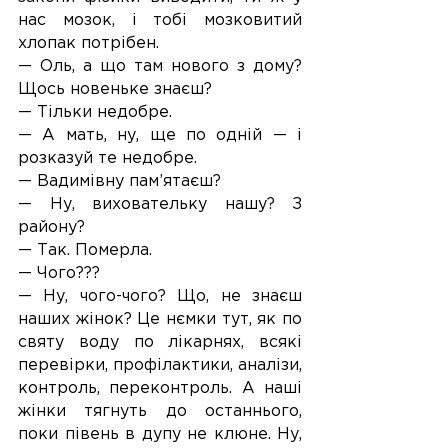
нас мозок, і тобі мозковитий 
хлопак потрібен.
— Оль, а що там нового з дому? 
Щось новеньке знаєш?
— Тільки недобре.
— А мать, ну, ще по одній — і 
розказуй те недобре.
— Вадимівну пам’ятаєш?
— Ну, виховательку нашу? З 
району? 
— Так. Померла.
— Чого???
— Ну, чого-чого? Що, не знаєш 
наших жінок? Це нємки тут, як по 
святу воду по лікарнях, всякі 
перевірки, профілактики, аналізи, 
контроль, переконтроль. А наші 
жінки тягнуть до останнього, 
поки півень в дупу не клюне. Ну, 