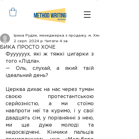
Ірина Рудзік, менеджерка з продажу, м. Хмельницький
2 серп. 2024 р.
Читати 4 хв
БИКА ПРОСТО ХОЧЕ
Фуууууух, які ж тяжкі цигарки з 
того «Лідла».
— Оль, слухай, а який твій 
ідеальний день?
Церква дихає на нас через туман 
своєю протестантською 
серйозністю, а ми стоїмо 
навпроти неї та куримо, і у свої 
двадцять сім, у порівнянні з нею, 
ми ще дуже молоді та 
недосвідчені. Кінчики пальців 