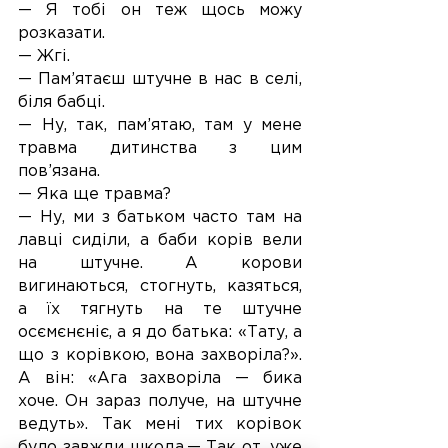
— Я тобі он теж щось можу 
розказати.
— Жгі.
— Пам’ятаєш штучне в нас в селі, 
біля бабці.
— Ну, так, пам’ятаю, там у мене 
травма дитинства з цим 
пов’язана.
— Яка ще травма?
— Ну, ми з батьком часто там на 
лавці сиділи, а баби корів вели 
на штучне. А корови 
вигинаються, стогнуть, казяться, 
а їх тягнуть на те штучне 
осємєнєніє, а я до батька: «Тату, а 
що з корівкою, вона захворіла?». 
А він: «Ага захворіла — бика 
хоче. Он зараз получе, на штучне 
ведуть». Так мені тих корівок 
було завжди шкода.— Так от, уже 