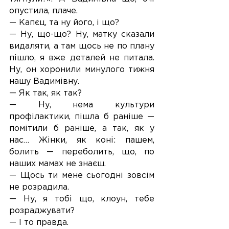
опустила, плаче.
— Капєц, та ну його, і що?
— Ну, що-що? Ну, матку сказали 
видаляти, а там щось не по плану 
пішло, я вже деталей не питала. 
Ну, он хоронили минулого тижня 
нашу Вадимівну.
— Як так, як так?
— Ну, нема культури 
профілактики, пішла б раніше — 
помітили б раніше, а так, як у 
нас… Жінки, як коні: пашем, 
болить — переболить, що, по 
наших мамах не знаєш.
— Щось ти мене сьогодні зовсім 
не розрадила.
— Ну, я тобі що, клоун, тебе 
розраджувати?
— І то правда.