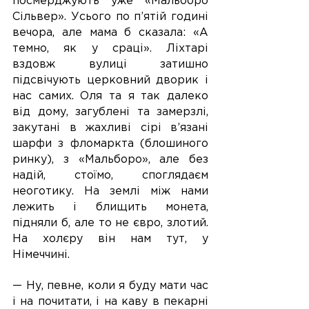
посмерджують уже «Мальборо 
Сільвер». Усього по п’ятій годині 
вечора, але мама б сказала: «А 
темно, як у сраці». Ліхтарі 
вздовж вулиці затишно 
підсвічують церковний дворик і 
нас самих. Оля та я так далеко 
від дому, загублені та замерзлі, 
закутані в жахливі сірі в’язані 
шарфи з фломаркта (блошиного 
ринку), з «Мальборо», але без 
надій, стоїмо, споглядаєм 
неоготику. На землі між нами 
лежить і блищить монета, 
підняли б, але то не євро, злотий. 
На холєру він нам тут, у 
Німеччині.
— Ну, певне, коли я буду мати час 
і на почитати, і на каву в пекарні 