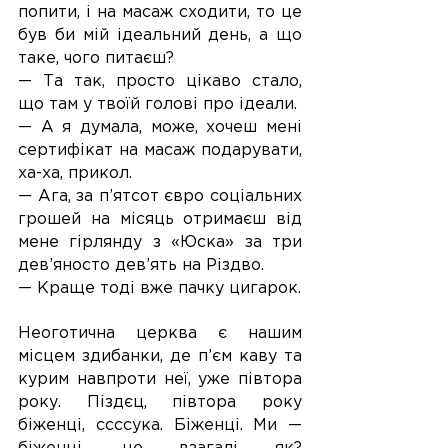
попити, і на масаж сходити, то це 
був би мій ідеальний день, а що 
таке, чого питаєш?
— Та так, просто цікаво стало, 
що там у твоїй голові про ідеали.
— А я думала, може, хочеш мені 
сертифікат на масаж подарувати, 
ха-ха, прикол.
— Ага, за п’ятсот євро соціальних 
грошей на місяць отримаєш від 
мене гірлянду з «Юска» за три 
дев’яносто дев’ять на Різдво.
— Краще тоді вже пачку цигарок.
Неоготична церква є нашим 
місцем здибанки, де п’єм каву та 
курим навпроти неї, уже півтора 
року. Піздєц, півтора року 
біженці, ссссука. Біженці. Ми — 