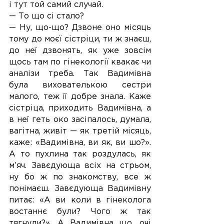
і тут той самий случай.
— То що сі стало?
— Ну, що-що? Дзвоне оно місяць 
тому до моєї сістріци, ти ж знаєш, 
до неї дзвонять, як уже зовсім 
щось там по гінекології квакає чи 
аналізи треба. Так Вадимівна 
була вихователькою сестри 
малого, теж її добре знала. Каже 
сістріца, приходить Вадимівна, а 
в неї геть око засіпалось, думала, 
вагітна, живіт — як третій місяць, 
каже: «Вадимівна, ви як, ви шо?». 
А то пухлина так роздулась, як 
м’яч. Завєдующа всіх на стрьом, 
ну бо ж по знакомству, все ж 
понімаєш. Завєдующа Вадимівну 
питає: «А ви коли в гінеколога 
востаннє були? Чого ж так 
тягнули?». А Вадимівна що, очі 