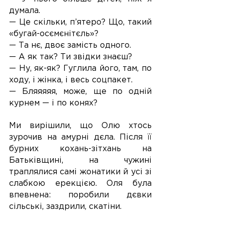
думала.
— Це скільки, п’ятеро? Що, такий 
«бугай-осємєнітєль»?
— Та нє, двоє замість одного.
— А як так? Ти звідки знаєш?
— Ну, як-як? Гуглила його, там, по 
ходу, і жінка, і весь соцпакет.
— Бляяяяя, може, ще по одній 
курнем — і по конях?
Ми вирішили, що Олю хтось 
зурочив на амурні дєла. Після її 
бурних кохань-зітхань на 
Батьківщині, на чужині 
траплялися самі жонатики й усі зі 
слабкою ерекцією. Оля була 
впевнена: поробили дєвки 
сільські, заздрили, скатіни.