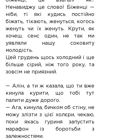
біженці, це взагалі як? 
Ненавиджу це слово! Біженці — 
ніби, ті які кудись постійно 
біжать, тікають, женуться, когось 
женуть чи їх женуть. Крути, як 
хочеш, сенс один, не так ми 
уявляли нашу соковиту 
молодість.
Цей грудень щось холодний і ще 
більше сірий, ніж того року, та 
зовсім не приязний.
— Алін, а ти ж казала, що ти вже 
кинула курити, що тобі тут 
палити дуже дорого.
— Ага, кинула, бичком об стіну, не 
можу злізти з цієї холєри, чекаю, 
поки якась гуриня запустить 
марафон із боротьби з 
залежностями.