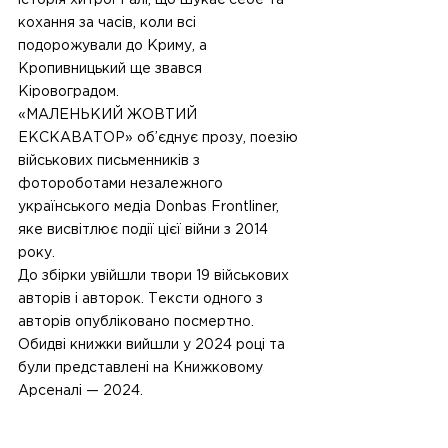
історія хитрої Галі, що шукає себе та 
кохання за часів, коли всі 
подорожували до Криму, а 
Кропивницький ще звався 
Кіровоградом. 
«МАЛЕНЬКИЙ ЖОВТИЙ 
ЕКСКАВАТОР» об’єднує прозу, поезію 
військових письменників з 
фотороботами незалежного 
українського медіа Donbas Frontliner, 
яке висвітлює події цієї війни з 2014 
року.
До збірки увійшли твори 19 військових 
авторів і авторок. Тексти одного з 
авторів опубліковано посмертно.
Обидві книжки вийшли у 2024 році та 
були представлені на Книжковому 
Арсеналі — 2024.