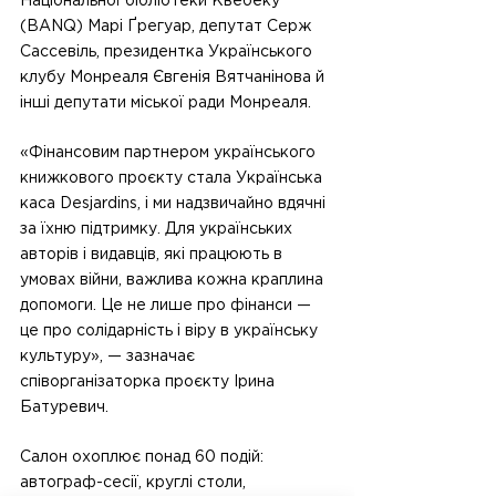
Національної бібліотеки Квебеку 
(BANQ) Марі Ґрегуар, депутат Серж 
Сассевіль, президентка Українського 
клубу Монреаля Євгенія Вятчанінова й 
інші депутати міської ради Монреаля.
«Фінансовим партнером українського 
книжкового проєкту стала Українська 
каса Desjardins, і ми надзвичайно вдячні 
за їхню підтримку. Для українських 
авторів і видавців, які працюють в 
умовах війни, важлива кожна краплина 
допомоги. Це не лише про фінанси — 
це про солідарність і віру в українську 
культуру», — зазначає 
співорганізаторка проєкту Ірина 
Батуревич.
Салон охоплює понад 60 подій: 
автограф-сесії, круглі столи, 