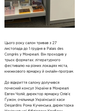
Цього року салон тривав з 27 
листопада до 1 грудня в Palais des 
Congrès у Монреалі. Він проходив у 
трьох форматах: літературного 
фестивалю на різних локаціях міста, 
книжкового ярмарку й онлайн-програм​.
До відкриття салону долучився 
почесний консул України в Монреалі 
Евген Чолій, директор ярмарку Олів’є 
Ґужон, очільниця Української каси 
Desjardins Рома Кучинська, директорка 