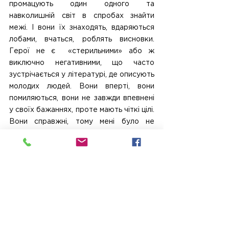
промацують один одного та 
навколишній світ в спробах знайти 
межі. І вони їх знаходять, вдаряються 
лобами, вчаться, роблять висновки. 
Герої не є  «стерильними» або ж 
виключно негативними, що часто 
зустрічається у літературі, де описують 
молодих людей. Вони вперті, вони 
помиляються, вони не завжди впевнені 
у своїх бажаннях, проте мають чіткі цілі. 
Вони справжні, тому мені було не 
важко впізнати в них себе.
Війна, яка змінила все
Одним з найпотужніших моментів в 
романі є події 2014 року, про які зараз 
особливо боляче, проте актуально 
читати. Ті події змінили життя усієї 
країни, і зокрема Равлика та Вла, які, 
хоча і зустріли їх не разом, в 
найстрашніші моменти подумки 