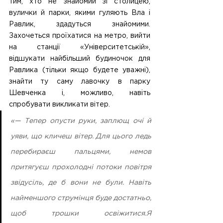
тим, хто не знайомий зі столицею, 
вулички й парки, якими гуляють Вла і 
Равлик, здадуться знайомими. 
Захочеться проїхатися на метро, вийти 
на станції «Університетській», 
відшукати найбільший будиночок для 
Равлика (тільки якщо будете уважні), 
знайти ту саму лавочку в парку 
Шевченка і, можливо, навіть 
спробувати викликати вітер.
«— Тепер опусти руки, заплющ очі й 
уяви, що кличеш вітер. Для цього ледь 
перебираєш пальцями, немов 
притягуєш прохолодні потоки повітря 
звідусіль, де б вони не були. Навіть 
найменшого струмінця буде достатньо, 
щоб трошки освіжитися.Я 