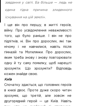
завдання у світі. Ба більше — ледь не 
єдина гідна причина злиденного 
існування на цій землі».
І ще він про першу, в житті героїв, 
війну. Про усвідомлення неважливості 
того, що було раніше. І він не про 
підлітків, ні. Він про дорослих, які так 
нічому і не навчилися, навіть після 
гімназій та Могилянки. Про дорослих, 
яким треба знову і знову повторювати 
одну й ту саму помилку, щоб нарешті 
зрозуміти. Що зрозуміти? Відповідь 
кожен знайде свою.
Київ
Спочатку здається, що головних героїв 
в книзі двоє. Проте дуже скоро читач 
зрозуміє, що третій, але зовсім не 
другорядний герой — це Київ. Навіть 