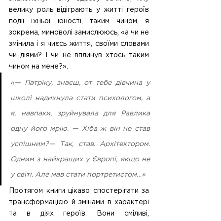
велику роль відіграють у житті героїв 
події їхньої юності, таким чином, я 
зокрема, мимоволі замислююсь, «а чи не 
змінила і я чиєсь життя, своїми словами 
чи діями? І чи не вплинув хтось таким 
чином на мене?».
«— Патріку, знаєш, от тебе дівчина у 
школі надихнула стати психологом, а 
я, навпаки, зруйнувала для Равлика 
одну його мрію. — Хіба ж він не став 
успішним?— Так, став. Архітектором. 
Одним з найкращих у Європі, якщо не 
у світі. Але мав стати портретистом…»
Протягом книги цікаво спостерігати за 
трансформацією й змінами в характері 
та в діях героїв. Вони сміливі, 