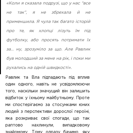
«Коли я сказала подрузі, що у нас “все 
не так”, я не збрехала й не 
применшила. Я чула так багато історій 
про те, як хлопці лізуть їм під 
футболку, або просять потримати їх 
за… ну, зрозуміло за що. Але Равлик 
був молодший за мене на рік, і поки ми 
рухались на одній швидкості».
Равлик та Вла підпадають під вплив 
один одного, навіть не усвідомлюючи 
того, наскільки значущий він залишить 
відбиток у їхньому майбутньому. Проте 
ми спостерігаємо за стосунками юних 
людей з перспективи дорослої героїні, 
яка розкриває свої спогади, що так 
раптово нахлинули, випадковому 
знайомому. Тому одразу бачимо, яку 