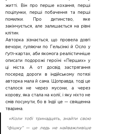
житті. Він про перше кохання, перші 
поцілунки, перші побачення та перші 
помилки. Про дитинство, яке 
закінчується, але залишається на рівні 
клітин. 
Авторка зізнається, що провела довгі 
вечори, гуляючи по Гельсінкі й Осло у 
ґуґл-картах, аби якомога реалістичніше 
описати подорожі героїні «Перших» у 
ці міста. А от досвід застрягання 
посеред дороги в індійському потязі 
авторка мала й сама. Щоправда, тоді це 
сталося не через мусони, а через 
корову, яка стала на колії, і яку ніхто не 
смів посунути, бо в Індії це — священна 
тварина.
 «Коли тобі тринадцять, знайти свою 
“фішку” — це ледь не найважливіше 