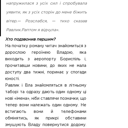
напружилася з усіх сил і спробувала 
уявити, як з усіх сторін до мене біжить 
вітер.— Розслабся, — тихо сказав 
Равлик.Раптом я відчула».
Хто подзвонив першим?
На початку роману читач знайомиться з 
дорослою героїнею Владою, яка 
виходить з аеропорту Бориспіль і, 
прочитавши новини, до яких не мала 
доступу два тижні, поринає у спогади 
юності. 
Равлик і Вла знайомляться в літньому 
таборі та одразу дають один одному ці 
нові «імена», ніби ставлячи позначки, що 
тепер вони належать один одному. Не 
встигають вони й телефонами 
обмінятись, як прикрі обставини 
змушують Владу повернутися додому. 