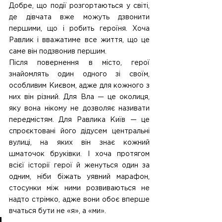
Добре, що події розгортаються у світі, 
де дівчата вже можуть дзвонити 
першими, що і робить героїня. Хоча 
Равлик і вважатиме все життя, що це 
саме він подзвонив першим.
Після повернення в місто, герої 
знайомлять один одного зі своїм, 
особливим Києвом, адже для кожного з 
них він різний. Для Вла — це околиця, 
яку вона нікому не дозволяє називати 
передмістям. Для Равлика Київ — це 
спроєктовані його дідусем центральні 
вулиці, на яких він знає кожний 
шматочок бруківки. І хоча протягом 
всієї історії герої й женуться один за 
одним, ніби біжать уявний марафон, 
стосунки між ними розвиваються не 
надто стрімко, адже вони обоє вперше 
вчаться бути не «я», а «ми». 