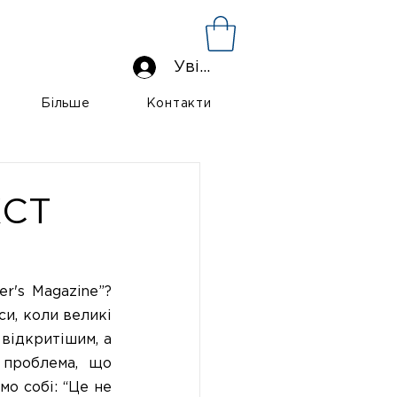
Увійти
Більше
Контакти
КСТ
r's Magazine”? 
и, коли великі 
відкритішим, а 
 проблема, що 
о собі: “Це не 