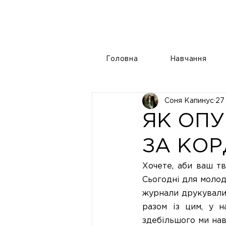
Головна
Навчання
Соня Капинус
27
ЯК ОПУ
ЗА КО
Хочете, аби ваш тв
Сьогодні для молод
журнали друкували 
разом із цим, у н
здебільшого ми нав