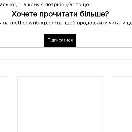
ально”, “Та кому я потрібен/а” тощо. 
Хочете прочитати більше?
 на methodwriting.com.ua, щоб продовжити читати це
Підписатися