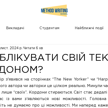
Викладачі
Студентам
Найближчі події
 лист. 2024 р.
Читати 6 хв
БЛІКУВАТИ СВІЙ ТЕ
РДОНОМ?
ір з'явився на сторінках “The New Yorker” чи “Harpe
ого автора чи авторки це цілком реально. Минули час
лише “своїх”. Кордони стираються. Світ стає дедалі 
ас із вами з’являються нові можливості. Головна
іть не думаємо про ці можливості. Ми наперед кажем