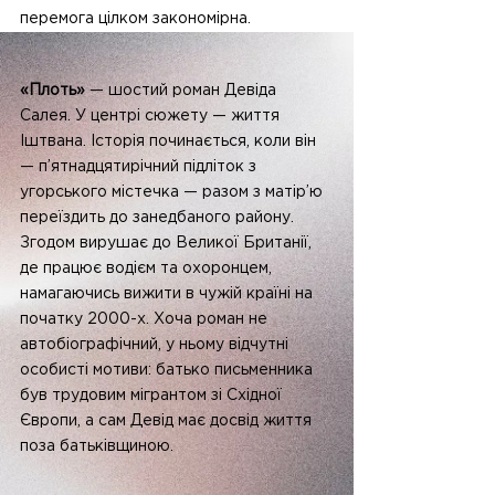
перемога цілком закономірна.
«Плоть»
 — шостий роман Девіда 
Салея. У центрі сюжету — життя 
Іштвана. Історія починається, коли він 
— п’ятнадцятирічний підліток з 
угорського містечка — разом з матір’ю 
переїздить до занедбаного району. 
Згодом вирушає до Великої Британії, 
де працює водієм та охоронцем, 
намагаючись вижити в чужій країні на 
початку 2000-х. Хоча роман не 
автобіографічний, у ньому відчутні 
особисті мотиви: батько письменника 
був трудовим мігрантом зі Східної 
Європи, а сам Девід має досвід життя 
поза батьківщиною.