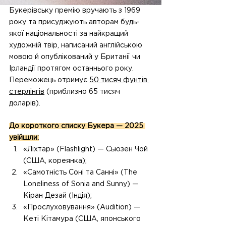
Букерівську премію вручають з 1969 
року та присуджують авторам будь-
якої національності за найкращий 
художній твір, написаний англійською 
мовою й опублікований у Британії чи 
Ірландії протягом останнього року. 
Переможець отримує 
50 тисяч фунтів 
стерлінгів
 (приблизно 65 тисяч 
доларів).
До короткого списку Букера — 2025 
увійшли:
⁠«Ліхтар» (Flashlight) — Сьюзен Чой 
(США, кореянка);
⁠«Самотність Соні та Санні» (The 
Loneliness of Sonia and Sunny) — 
Кіран Дезай (Індія);
⁠«Прослуховування» (Audition) — 
Кеті Кітамура (США, японського 