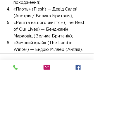
походження);
⁠«Плоть» (Flesh) — Девід Салей 
(Австрія / Велика Британія);
⁠«Решта нашого життя» (The Rest 
of Our Lives) — Бенджамін 
Марковіц (Велика Британія);
⁠«Зимовий край» (The Land in 
Winter) — Ендрю Міллер (Англія).
Пов'язані пости