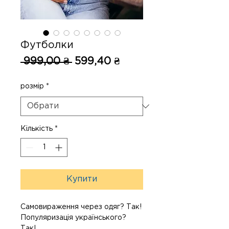
Футболки
Звичайна
За
 999,00 ₴ 
599,40 ₴
ціна
розпродажем
розмір
*
Кількість
*
Купити
Самовираження через одяг? Так!
Популяризація українського?
Так!