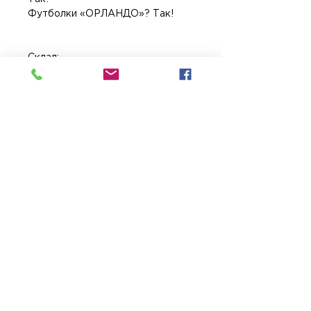
Футболки «ОРЛАНДО»? Так!
Склад:
95 % — бавовна (cotton),
5% — еластан (elastane).
Колір: білий.
Написи: «Моє життя варте бути
книжкою».
Розміри: S, M, L.
Щільність тканини: 190 г/м2.
info@methodwriting.com.ua
Договір публічної оферти
Політика конфіденційності