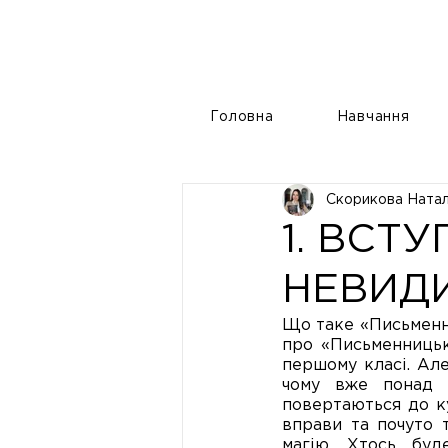
Головна
Навчання
Скорикова Натал
1. ВСТ
НЕВИД
Що таке «Письменниц
про «Письменницьки
першому класі. Але
чому вже понад 5
повертаються до ку
вправи та почуто те
магію. Хтось буд