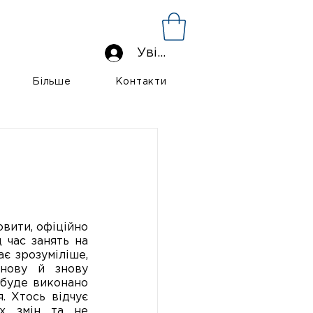
Увійти
Більше
Контакти
ити, офіційно 
час занять на 
 зрозуміліше, 
ову й знову 
 буде виконано 
. Хтось відчує 
х змін та не 