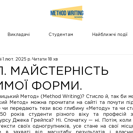
Викладачі
Студентам
Найближчі події
і
1 лют. 2025 р.
Читати 18 хв
УП. МАЙСТЕРНІСТЬ
ИМОЇ ФОРМИ.
ький Метод» (Method Writing)? Стисло й, так би мов
й Метод» можна прочитати на сайті та почути під 
 чи передають тези всю глибину «Методу» та чи стає
0 років студенти різного віку та професій зн
рсу Джека Грейпса? Ні. Спочатку — ні. Потім, коли
ксти своїх одногрупників, усе стане на свої місця
е в захваті від масштабу результатів і власни