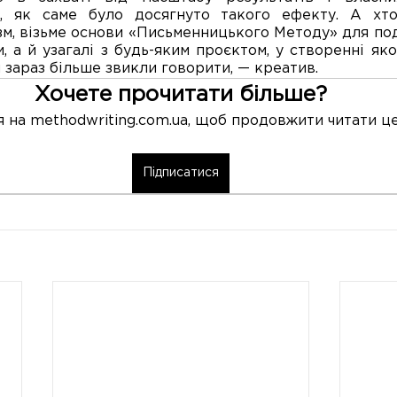
, як саме було досягнуто такого ефекту. А хтос
ізм, візьме основи «Письменницького Методу» для под
 а й узагалі з будь-яким проєктом, у створенні яко
и зараз більше звикли говорити, — креатив.
Хочете прочитати більше?
 на methodwriting.com.ua, щоб продовжити читати це
Підписатися