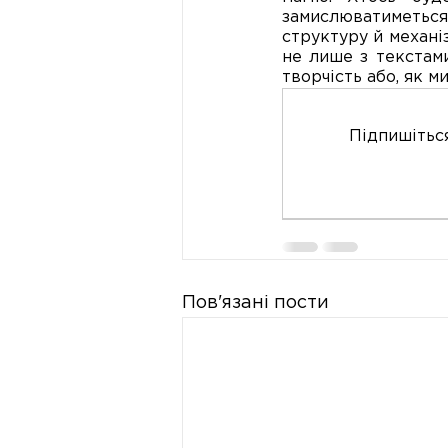
замислюватиметься
структуру й механ
не лише з текстами,
творчість або, як м
Підпишіться
Пов'язані пости