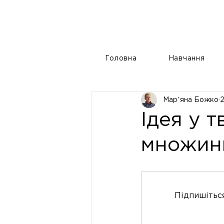
Головна
Навчання
Марʼяна Божко
2
Ідея у 
множинн
Підпишіться